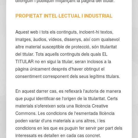
difonguin i publiquin mitjançant la pàgina del titular.
PROPIETAT INTEL·LECTUAL I INDUSTRIAL
Aquest web i tots els continguts, incloent-hi textos,
imatges, àudios, vídeos, dissenys, així com qualsevol
altre material susceptible de protecció, són titularitat
del titular. Tots aquells continguts dels quals EL
TITULAR no en sigui la titular, seran inclosos a la
pàgina únicament després d'haver obtingut el
consentiment corresponent dels seus legítims titulars.
En aquest darrer cas, es reflexarà l'autoria de manera
que pugui identificar-se l'origen de la titularitat. Certs
materials s'ofereixen sota una llicència Creative
Commons. Les condicions de l'esmentada llicència
poden variar d'uns materials a uns altres, i les
condicions en les que es puguin fer servir per part dels
interessats es detallen en cada cas concret.