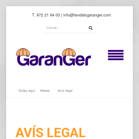
T. 972 21 64 03 | info@tendalsgaranger.com
Estàs aquí:
Home
-
Avís legal
AVÍS LEGAL