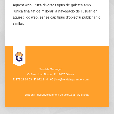
Aquest web utiliza diversos tipus de galetes amb
l'única finalitat de millorar la navegació de l'usuari en
aquest lloc web, sense cap tipus d'objectiu publicitari o
similar.
Tendals Garanger
C/ Sant Joan Bosco, 31 17007 Girona
T. 972 21 64 03 | F. 972 21 44 65 | info@tendalsgaranger.com
Disseny i desenvolupament de
aeiou.cat
|
Avís legal